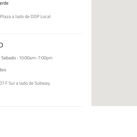
erde
Plaza a lado de DDP Local
D4
D
 Sabado :
10:00am-7:00pm
teo
07 F Sur a lado de Subway