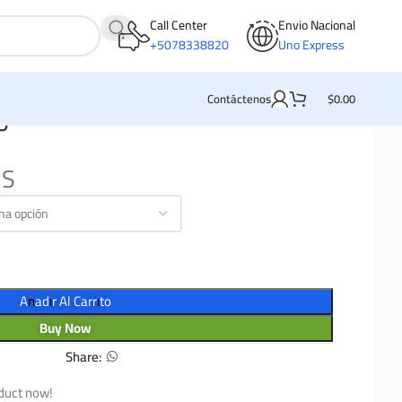
Call Center
Envio Nacional
+5078338820
Uno Express
Contáctenos
$
0.00
o
MS
Añadir Al Carrito
Buy Now
Share:
duct now!