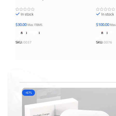
In stock
In stock
$
30.00
$
100.00
Mas ITBMS
Mas
Añadir Al Carrito
Añadir Al C
SKU:
0037
SKU:
0076
-67%