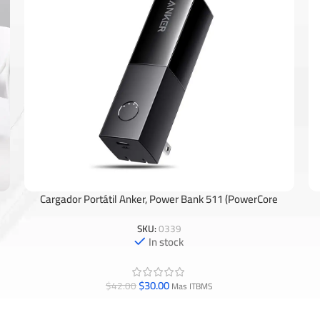
Cargador Portátil Anker, Power Bank 511 (PowerCore
Añadir Al Carrito
Añ
Fusion 5K).
SKU:
0339
In stock
$
30.00
$
42.00
Mas ITBMS