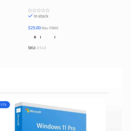
In stock
$
25.00
Mas ITBMS
Añadir Al Carrito
SKU:
0143
-17%