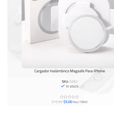
Cargador Inalámbrico Magsafe Para IPhone
Añadir Al Carrito
SKU:
0262
In stock
$
5.00
$
15.00
Mas ITBMS