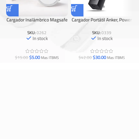
Cargador Inalámbrico Magsafe
Cargador Portátil Anker, Power
Para IPhone
Bank 511 (PowerCore Fusion
5K).
SKU:
0262
SKU:
0339
In stock
In stock
$
5.00
$
30.00
$
15.00
$
42.00
Mas ITBMS
Mas ITBMS