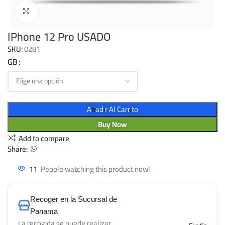
Click to enlarge
IPhone 12 Pro USADO
SKU:
0281
GB
Añadir Al Carrito
Buy Now
Add to compare
Share:
11
People watching this product now!
Recoger en la Sucursal de
Panama
La recogida se puede realizar