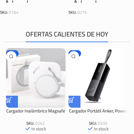
Añadir Al Carrito
Añadir Al Carrito
SKU:
0164
SKU:
0274
OFERTAS CALIENTES DE HOY
-67%
-29%
Cargador Inalámbrico Magsafe
Cargador Portátil Anker, Power
Para IPhone
Bank 511 (PowerCore Fusion
5K).
SKU:
0262
SKU:
0339
In stock
In stock