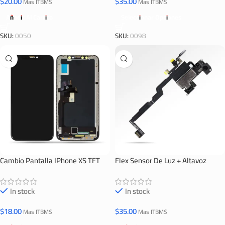
$
20.00
$
35.00
Mas ITBMS
Mas ITBMS
Añadir Al Carrito
Seleccionar Opciones
SKU:
0050
SKU:
0098
Cambio Pantalla IPhone XS TFT
Flex Sensor De Luz + Altavoz
IPhone Xs
In stock
In stock
$
18.00
$
35.00
Mas ITBMS
Mas ITBMS