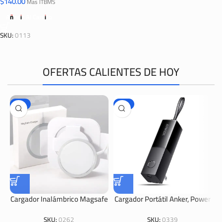
$
140.00
Mas ITBMS
Añadir Al Carrito
SKU:
0113
OFERTAS CALIENTES DE HOY
-67%
-29%
Cargador Inalámbrico Magsafe
Cargador Portátil Anker, Power
Para IPhone
Bank 511 (PowerCore Fusion
5K).
SKU:
0262
SKU:
0339