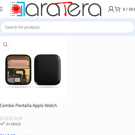
0
/
$
0.
Cambio Pantalla Apple Watch
Series 6 40mm OLED
In stock