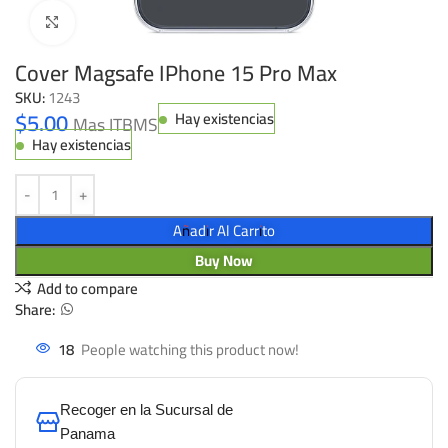
Click to enlarge
Cover Magsafe IPhone 15 Pro Max
SKU:
1243
$
5.00
Hay existencias
Mas ITBMS
Hay existencias
Añadir Al Carrito
Buy Now
Add to compare
Share:
18
People watching this product now!
Recoger en la Sucursal de
Panama