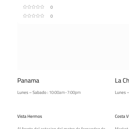
0
0
Panama
La C
Lunes – Sabado :
10:00am-7:00pm
Lunes –
Vista Hermos
Costa V
Al frente del estacion del metro de fernandez de
Market 