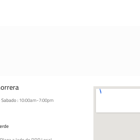
horrera
 Sabado :
10:00am-7:00pm
erde
Plaza a lado de DDP Local