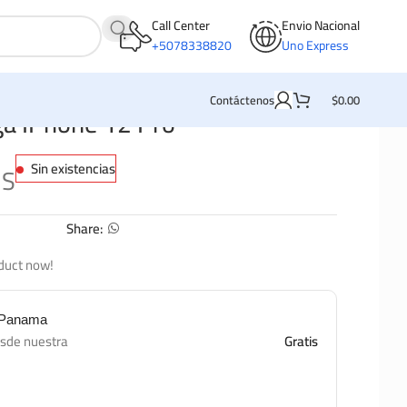
Call Center
Envio Nacional
+5078338820
Uno Express
Contáctenos
$
0.00
ga IPhone 12 Pro
Sin existencias
MS
Share:
duct now!
e Panama
esde nuestra
Gratis