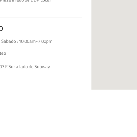
D4
D
 Sabado :
10:00am-7:00pm
teo
07 F Sur a lado de Subway