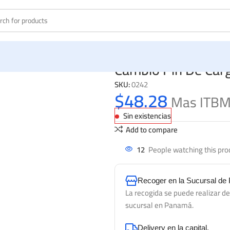
Cambio Pin De Car
SKU:
0242
$
48.28
Mas ITB
Sin existencias
Add to compare
12
People watching this pro
Recoger en la Sucursal d
La recogida se puede realizar d
sucursal en Panamá.
Delivery en la capital.