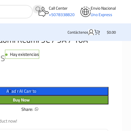
Call Center
Envio Nacional
+5078338820
Uno Express
Contáctenos
$
0.00
iaomi Redmi 9C / 9A / 10A
Hay existencias
MS
Añadir Al Carrito
Buy Now
Share:
duct now!