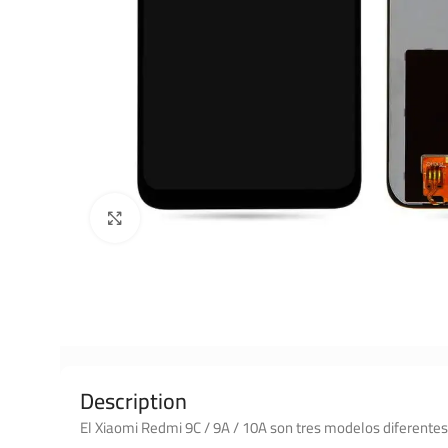
Click to enlarge
Description
El Xiaomi Redmi 9C / 9A / 10A son tres modelos diferentes