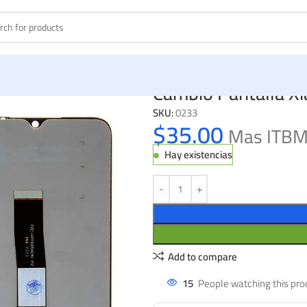
Cambio Pantalla X
SKU:
0233
$
35.00
Mas ITB
Hay existencias
Add to compare
15
People watching this pro