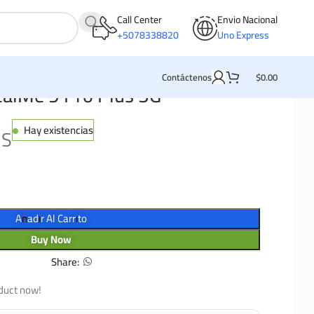
Call Center
Envio Nacional
+5078338820
Uno Express
Contáctenos
$
0.00
ealMe 9 Pro Plus 5G
Hay existencias
MS
Añadir Al Carrito
Buy Now
Share:
duct now!