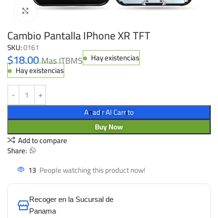
Click to enlarge
Cambio Pantalla IPhone XR TFT
SKU:
0161
$
18.00
Hay existencias
Mas ITBMS
Hay existencias
Añadir Al Carrito
Buy Now
Add to compare
Share:
13
People watching this product now!
Recoger en la Sucursal de
Panama