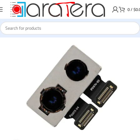
0
/
$
0.