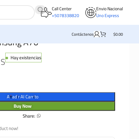
Call Center
Envio Nacional
+5078338820
Uno Express
Contáctenos
$
0.00
amsung A70
Hay existencias
MS
Añadir Al Carrito
Buy Now
Share:
duct now!