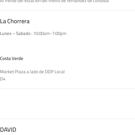
Al frente del estacion del metro de fernandez de cordoba
La Chorrera
Lunes – Sabado :
10:00am-7:00pm
Costa Verde
Market Plaza a lado de DDP Local
D4
DAVID