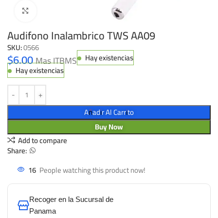
Click to enlarge
Audifono Inalambrico TWS AA09
SKU:
0566
$
6.00
Hay existencias
Mas ITBMS
Hay existencias
Añadir Al Carrito
Buy Now
Add to compare
Share:
16
People watching this product now!
Recoger en la Sucursal de
Panama