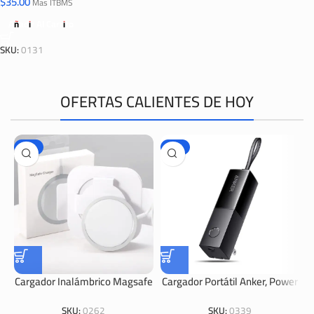
$
35.00
Mas ITBMS
Añadir Al Carrito
SKU:
0131
OFERTAS CALIENTES DE HOY
-67%
-29%
Cargador Inalámbrico Magsafe
Cargador Portátil Anker, Power
Para IPhone
Bank 511 (PowerCore Fusion
5K).
SKU:
0262
SKU:
0339